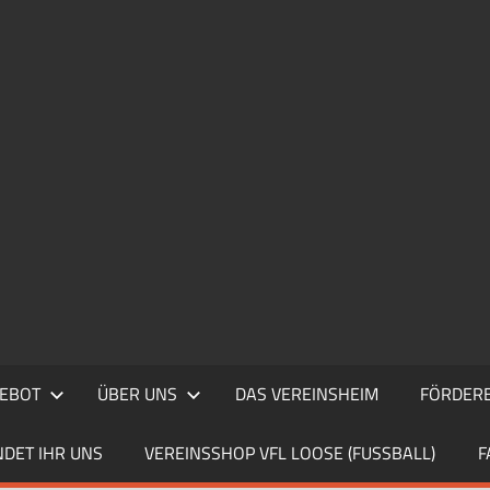
EBOT
ÜBER UNS
DAS VEREINSHEIM
FÖRDERE
NDET IHR UNS
VEREINSSHOP VFL LOOSE (FUSSBALL)
F