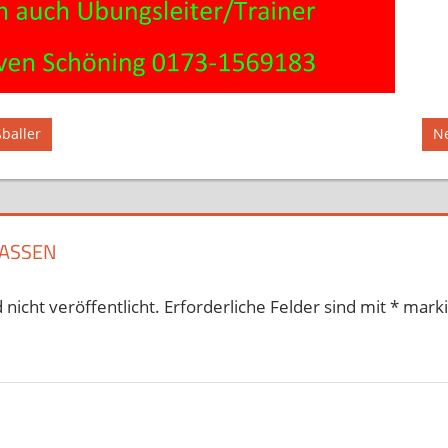
ation
Nä
baller
Ne
Be
ASSEN
nicht veröffentlicht.
Erforderliche Felder sind mit
*
marki