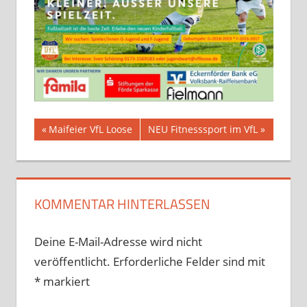
Beitragsnavigation
Vorheriger
Nächster
Maifeier VfL Loose
NEU Fitnesssport im VfL
Beitrag:
Beitrag:
KOMMENTAR HINTERLASSEN
Deine E-Mail-Adresse wird nicht
veröffentlicht.
Erforderliche Felder sind mit
*
markiert