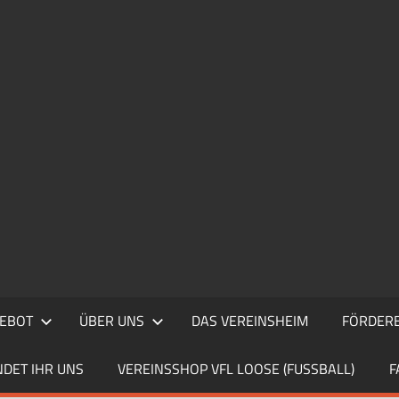
EBOT
ÜBER UNS
DAS VEREINSHEIM
FÖRDERE
NDET IHR UNS
VEREINSSHOP VFL LOOSE (FUSSBALL)
F