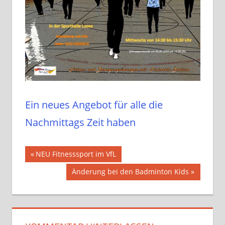
Ein neues Angebot für alle die
Nachmittags Zeit haben
Beitragsnavigation
Vorheriger
NEU Fitnesssport im VfL
Beitrag:
Nächster
Änderung bei den Badminton Kids
Beitrag: