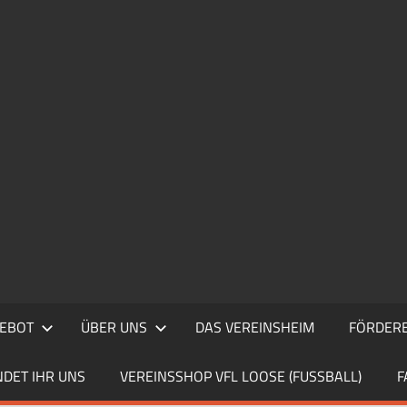
EBOT
ÜBER UNS
DAS VEREINSHEIM
FÖRDERE
NDET IHR UNS
VEREINSSHOP VFL LOOSE (FUSSBALL)
F